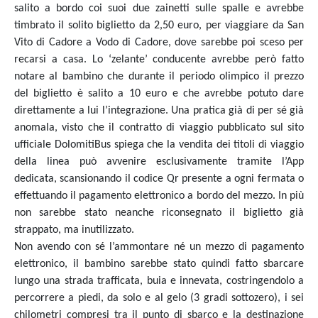
salito a bordo coi suoi due zainetti sulle spalle e avrebbe
timbrato il solito biglietto da 2,50 euro, per viaggiare da
San
Vito di Cadore
a Vodo di Cadore, dove sarebbe poi sceso per
recarsi a casa. Lo ‘zelante’ conducente avrebbe però fatto
notare al bambino che durante il periodo olimpico il prezzo
del biglietto è salito a 10 euro e che avrebbe potuto dare
direttamente a lui l’integrazione. Una pratica già di per sé già
anomala, visto che il contratto di viaggio pubblicato sul sito
ufficiale DolomitiBus
spiega che la vendita dei titoli di viaggio
della linea può avvenire esclusivamente tramite l’App
dedicata, scansionando il codice Qr presente a ogni fermata o
effettuando il pagamento elettronico a bordo del mezzo.
In più
non sarebbe stato neanche riconsegnato il biglietto già
strappato, ma inutilizzato.
Non avendo con sé l’ammontare né un mezzo di pagamento
elettronico, il bambino sarebbe stato quindi fatto sbarcare
lungo una strada trafficata, buia e innevata, costringendolo a
percorrere a piedi, da solo e al gelo (3 gradi sottozero), i sei
chilometri compresi tra il punto di sbarco e la destinazione