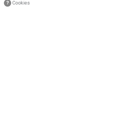
?
Cookies
via Conca del Naviglio, 37
20123, Milano (Italy)
(+39) 02 89421350
info@fiaccola.it